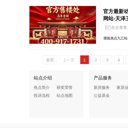
官方最新
网站-天泽
积@2026
【已在企查查
·永久有效】唯
搜狐焦点九江站
零中介、零转
首页
上一页
1
2
3
4
站点介绍
产品服务
焦点简介
获奖荣誉
新房服务
家居
投诉流程
站点地图
公益基金