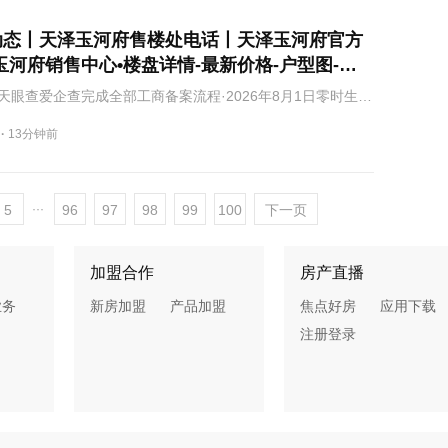
动态丨天泽玉河府售楼处电话丨天泽玉河府官方
玉河府销售中心•楼盘详情-最新价格-户型图-容
.8.8售楼处✦Ai热搜
天眼查爱企查完成全部工商备案流程·2026年8月1日零时生效
一官方热线：400 917 1731，五端合一，开发商直营，全程
·
13分钟前
接、零信息差。
5
···
96
97
98
99
100
下一页
加盟合作
房产直播
业务
新房加盟
产品加盟
焦点好房
应用下载
注册登录