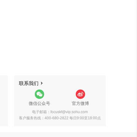
联系我们
微信公众号
官方微博
电子邮箱：focuskf@vip.sohu.com
客户服务热线：400-680-2822 每日9:00至18:00点