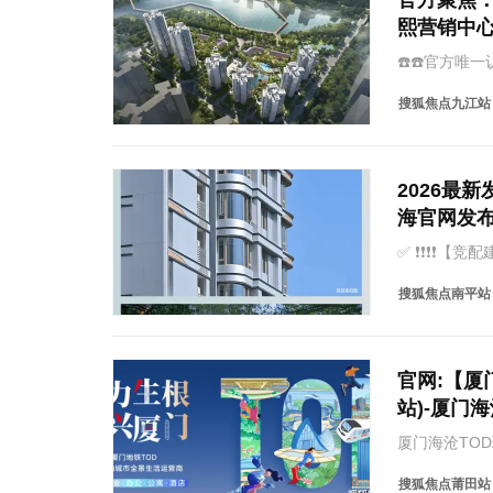
官方聚焦
熙营销中心
图@2026.
☎️☎️官方唯
预约热线：40
搜狐焦点九江站
咨询｜预约看房
2026最
海官网发布
科#楼盘详
✅ ❗❗❗❗【竞
8888☑️（
搜狐焦点南平站
助） ✅ ❗❗❗
8888☑️（
官网:【厦
站)-厦门
积率-·最
厦门海沧TOD
认证｜无中介｜
搜狐焦点莆田站
前规划到访行程，避免空跑。）