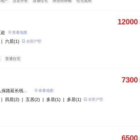
态地产
五证齐全
普通住宅
商业街商铺
住宅底商
12000
汇处
查看地图
| 六居(1)
全部户型
墅
普通住宅
7300
人保路延长线交
查看地图
| 四居(2)
| 五居(2)
| 多居(1)
| 多居(1)
全部户型
6500