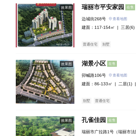
瑞丽市平安家园
在售
效果图
边城街268号
查看地图
建面：117-154㎡ |
三居(6)
普通住宅
别墅
湖景小区
在售
效果图
卯喊路106号
查看地图
建面：86-133㎡ |
二居(1)
|
别墅
普通住宅
孔雀佳园
在售
效果图
瑞丽市广拉路1号（瑞丽市法