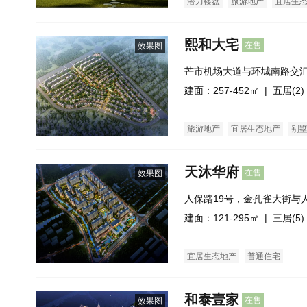
潜力楼盘
旅游地产
宜居生
熙和大宅
在售
效果图
芒市机场大道与环城南路交
建面：257-452㎡ |
五居(2)
旅游地产
宜居生态地产
别
天沐华府
在售
效果图
人保路19号，金孔雀大街与
叉口（贡米集团西侧）
建面：121-295㎡ |
三居(5)
宜居生态地产
普通住宅
和泰壹家
在售
效果图