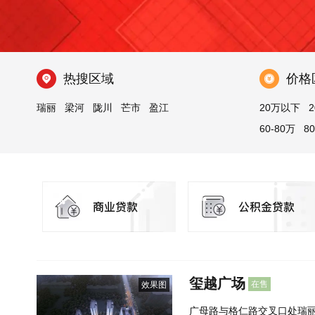
热搜区域
价格
瑞丽
梁河
陇川
芒市
盈江
20万以下
2
60-80万
8
玺越广场
在售
效果图
广母路与格仁路交叉口处瑞