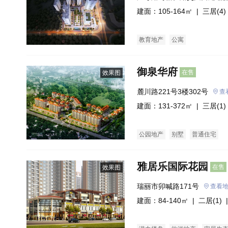
建面：105-164㎡ |
三居(4)
教育地产
公寓
御泉华府
在售
效果图
麓川路221号3楼302号
查
建面：131-372㎡ |
三居(1)
公园地产
别墅
普通住宅
雅居乐国际花园
在售
效果图
瑞丽市卯喊路171号
查看
建面：84-140㎡ |
二居(1)
|