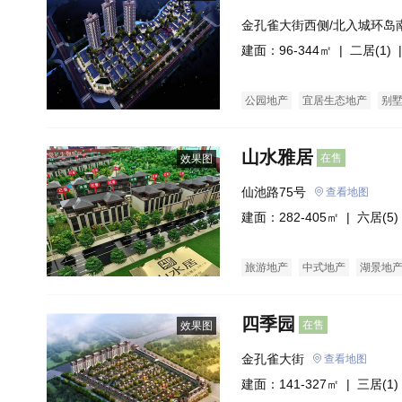
金孔雀大街西侧/北入城环岛
建面：96-344㎡ |
二居(1)
|
公园地产
宜居生态地产
别
山水雅居
在售
效果图
仙池路75号
查看地图
建面：282-405㎡ |
六居(5)
旅游地产
中式地产
湖景地
四季园
在售
效果图
金孔雀大街
查看地图
建面：141-327㎡ |
三居(1)