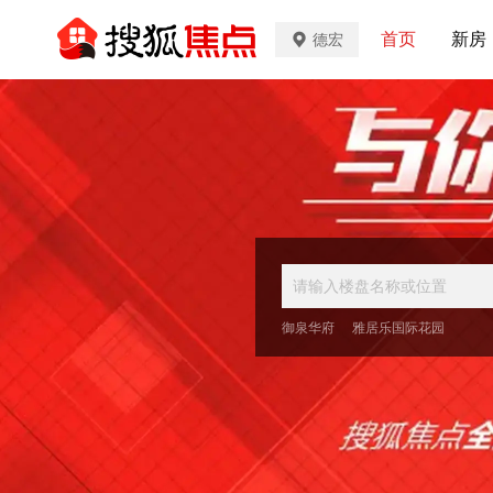
首页
新房
德宏
御泉华府
雅居乐国际花园