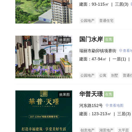
建面：93-115㎡ |
三居(3)
公园地产
普通住宅
国门水岸
在售
效果图
瑞丽市勐卯镇项赛街
查看
建面：47-94㎡ |
一居(1)
| 
公园地产
公寓
别墅
普通
华普天璟
在售
效果图
河东路152号
查看地图
建面：123-213㎡ |
三居(3)
创意地产
湖景地产
大平层