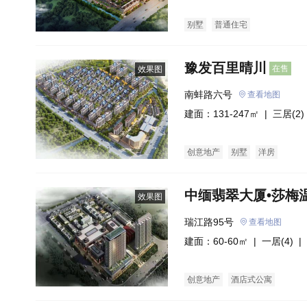
别墅
普通住宅
豫发百里晴川
在售
效果图
南蚌路六号
查看地图
建面：131-247㎡ |
三居(2)
创意地产
别墅
洋房
中缅翡翠大厦•莎梅
效果图
瑞江路95号
查看地图
建面：60-60㎡ |
一居(4)
| 
创意地产
酒店式公寓