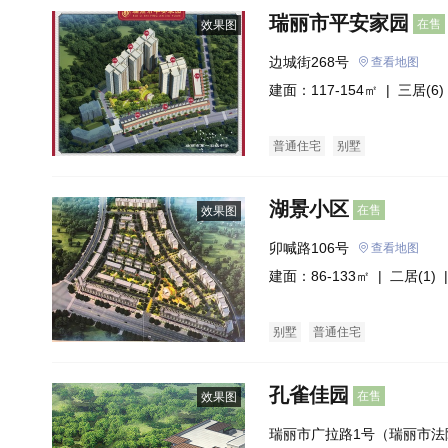
瑞丽市平安家园
在售
效果图
边城街268号
查看地图
建面：117-154㎡ |
三居(6)
普通住宅
别墅
湖景小区
在售
效果图
卯喊路106号
查看地图
建面：86-133㎡ |
二居(1)
|
别墅
普通住宅
孔雀佳园
在售
效果图
瑞丽市广拉路1号（瑞丽市法