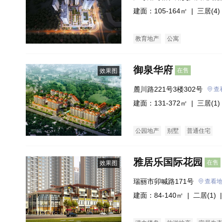
建面：105-164㎡ |
三居(4)
教育地产
公寓
御泉华府
在售
效果图
麓川路221号3楼302号
查
建面：131-372㎡ |
三居(1)
公园地产
别墅
普通住宅
雅居乐国际花园
在售
效果图
瑞丽市卯喊路171号
查看
建面：84-140㎡ |
二居(1)
|