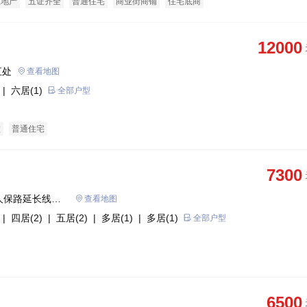
态地产
五证齐全
普通住宅
商业街商铺
住宅底商
12000
汇处
查看地图
| 六居(1)
全部户型
墅
普通住宅
7300
人保路延长线交
查看地图
| 四居(2)
| 五居(2)
| 多居(1)
| 多居(1)
全部户型
6500