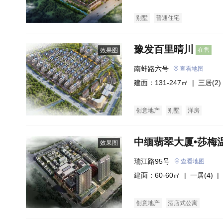
别墅
普通住宅
豫发百里晴川
在售
效果图
南蚌路六号
查看地图
建面：131-247㎡ |
三居(2)
创意地产
别墅
洋房
中缅翡翠大厦•莎梅
效果图
瑞江路95号
查看地图
建面：60-60㎡ |
一居(4)
| 
创意地产
酒店式公寓