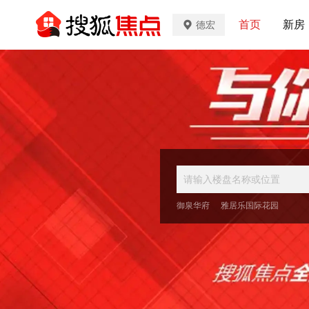
首页
新房
德宏
御泉华府
雅居乐国际花园