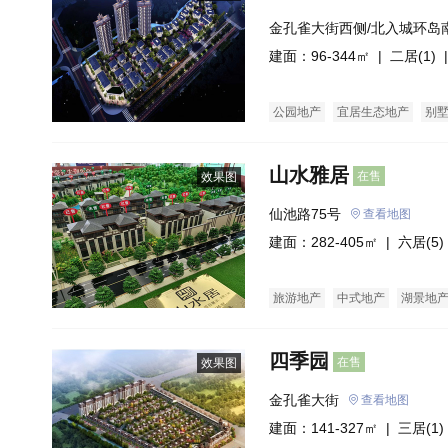
金孔雀大街西侧/北入城环岛
建面：96-344㎡ |
二居(1)
|
公园地产
宜居生态地产
别
山水雅居
在售
效果图
仙池路75号
查看地图
建面：282-405㎡ |
六居(5)
旅游地产
中式地产
湖景地
四季园
在售
效果图
金孔雀大街
查看地图
建面：141-327㎡ |
三居(1)