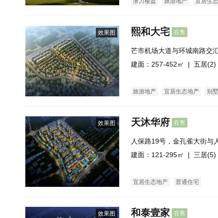
潜力楼盘
旅游地产
宜居生
熙和大宅
在售
效果图
芒市机场大道与环城南路交
建面：257-452㎡ |
五居(2)
旅游地产
宜居生态地产
别
天沐华府
在售
效果图
人保路19号，金孔雀大街与
叉口（贡米集团西侧）
建面：121-295㎡ |
三居(5)
宜居生态地产
普通住宅
和泰壹家
在售
效果图