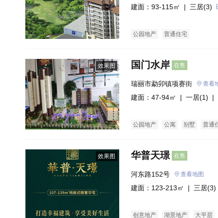
建面：93-115㎡ |
三居(3)
公园地产
普通住宅
国门水岸
在售
效果图
瑞丽市勐卯镇项赛街
查看
建面：47-94㎡ |
一居(1)
| 
公园地产
公寓
别墅
普通
华普天璟
在售
效果图
河东路152号
查看地图
建面：123-213㎡ |
三居(3)
创意地产
湖景地产
大平层