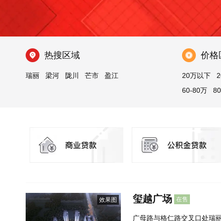
热搜区域
价格
瑞丽
梁河
陇川
芒市
盈江
20万以下
2
60-80万
8
玺越广场
在售
效果图
广母路与格仁路交叉口处瑞