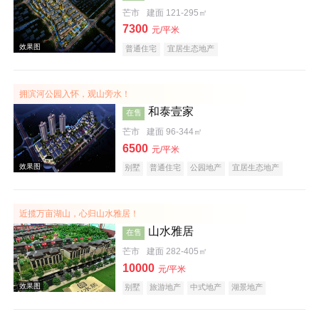
芒市
建面 121-295㎡
7300
效果图
元/平米
普通住宅
宜居生态地产
拥滨河公园入怀，观山旁水！
和泰壹家
在售
芒市
建面 96-344㎡
6500
元/平米
别墅
普通住宅
公园地产
宜居生态地产
效果图
近揽万亩湖山，心归山水雅居！
山水雅居
在售
芒市
建面 282-405㎡
10000
元/平米
别墅
旅游地产
中式地产
湖景地产
效果图