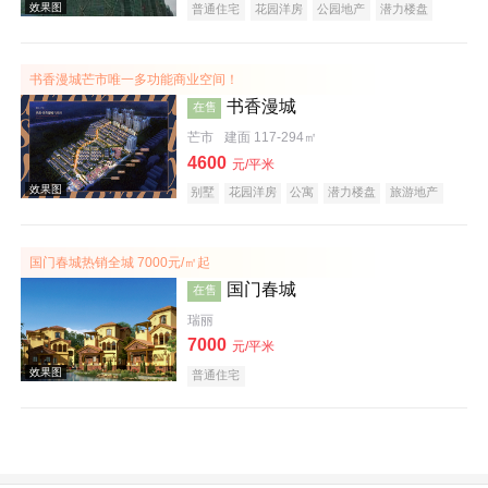
普通住宅
花园洋房
公园地产
潜力楼盘
效果图
宜居生态地产
养老地产
书香漫城芒市唯一多功能商业空间！
书香漫城
在售
芒市
建面 117-294㎡
4600
元/平米
别墅
花园洋房
公寓
潜力楼盘
旅游地产
效果图
国门春城热销全城 7000元/㎡起
国门春城
在售
瑞丽
7000
元/平米
普通住宅
效果图