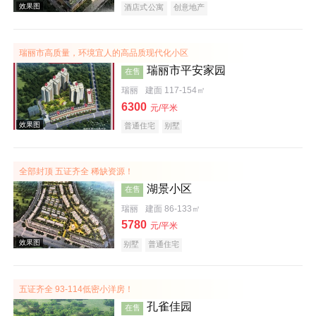
酒店式公寓
创意地产
瑞丽市高质量，环境宜人的高品质现代化小区
瑞丽市平安家园
在售
瑞丽
建面 117-154㎡
6300
元/平米
效果图
普通住宅
别墅
全部封顶 五证齐全 稀缺资源！
湖景小区
在售
瑞丽
建面 86-133㎡
5780
元/平米
别墅
普通住宅
效果图
五证齐全 93-114低密小洋房！
孔雀佳园
在售