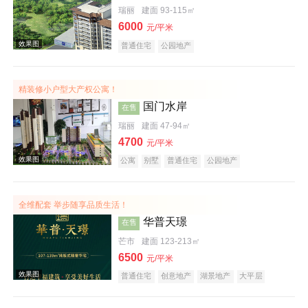
瑞丽
建面 93-115㎡
6000
元/平米
普通住宅
公园地产
效果图
精装修小户型大产权公寓！
国门水岸
在售
瑞丽
建面 47-94㎡
4700
元/平米
公寓
别墅
普通住宅
公园地产
全维配套 举步随享品质生活！
效果图
华普天璟
在售
芒市
建面 123-213㎡
6500
元/平米
普通住宅
创意地产
湖景地产
大平层