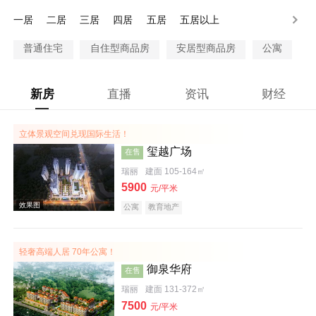
80-100万
100万以上
一居
二居
三居
四居
五居
五居以上
普通住宅
自住型商品房
安居型商品房
公寓
新房
直播
资讯
财经
立体景观空间兑现国际生活！
玺越广场
在售
瑞丽
建面 105-164㎡
5900
元/平米
公寓
教育地产
轻奢高端人居 70年公寓！
御泉华府
在售
瑞丽
建面 131-372㎡
7500
元/平米