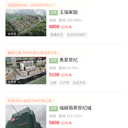
全能首创lofe，仅仅8800元/㎡！
玉瑞家园
在售
效果图
瑞丽
建面 250-288㎡
8800
元/平米
普通住宅
宜居生态地产
极致公寓 70年产权公寓现房出售！
奥星世纪
在售
瑞丽
建面 54-76㎡
5100
元/平米
效果图
公寓
小户型
五证齐全
约45-80㎡精装70年产权公寓！
瑞丽翡翠世纪城
在售
瑞丽
建面 112-128㎡
5600
元/平米