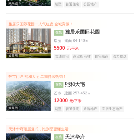
别墅
普通住宅
公园地产
雅居乐国际花园一人气红盘 全城竞藏！
效果图
雅居乐国际花园
在售
瑞丽
建面 84-140㎡
5500
元/平米
普通住宅
商业街商铺
住宅底商
潜力楼盘
旅游地产
宜居生态地产
五证齐全
芒市门户 熙和大宅 二期持续热销！
熙和大宅
在售
效果图
芒市
建面 257-452㎡
12000
元/平米
别墅
普通住宅
旅游地产
宜居生态地产
天沐华府顶层复式，比别墅更懂生活
天沐华府
在售