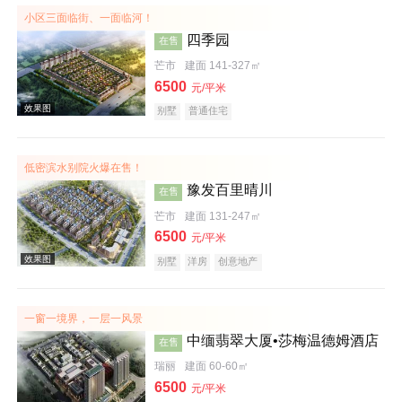
小区三面临街、一面临河！
四季园
在售
芒市
建面 141-327㎡
6500
元/平米
别墅
普通住宅
低密滨水别院火爆在售！
效果图
豫发百里晴川
在售
芒市
建面 131-247㎡
6500
元/平米
别墅
洋房
创意地产
一窗一境界，一层一风景
中缅翡翠大厦•莎梅温德姆酒店
在售
效果图
瑞丽
建面 60-60㎡
6500
元/平米