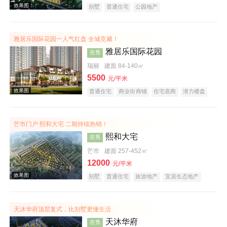
别墅
普通住宅
公园地产
雅居乐国际花园一人气红盘 全城竞藏！
效果图
雅居乐国际花园
在售
瑞丽
建面 84-140㎡
5500
元/平米
普通住宅
商业街商铺
住宅底商
潜力楼盘
旅游地产
宜居生态地产
五证齐全
芒市门户 熙和大宅 二期持续热销！
熙和大宅
在售
效果图
芒市
建面 257-452㎡
12000
元/平米
别墅
普通住宅
旅游地产
宜居生态地产
天沐华府顶层复式，比别墅更懂生活
天沐华府
在售