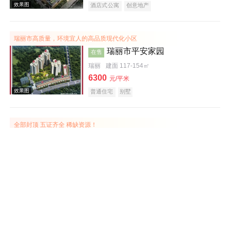
酒店式公寓
创意地产
瑞丽市高质量，环境宜人的高品质现代化小区
瑞丽市平安家园
在售
瑞丽
建面 117-154㎡
6300
元/平米
效果图
普通住宅
别墅
全部封顶 五证齐全 稀缺资源！
湖景小区
在售
瑞丽
建面 86-133㎡
5780
元/平米
别墅
普通住宅
效果图
五证齐全 93-114低密小洋房！
孔雀佳园
在售