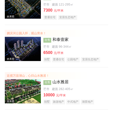
芒市
建面 121-295㎡
7300
效果图
元/平米
普通住宅
宜居生态地产
拥滨河公园入怀，观山旁水！
和泰壹家
在售
芒市
建面 96-344㎡
6500
元/平米
别墅
普通住宅
公园地产
宜居生态地产
效果图
近揽万亩湖山，心归山水雅居！
山水雅居
在售
芒市
建面 282-405㎡
10000
元/平米
别墅
旅游地产
中式地产
湖景地产
效果图