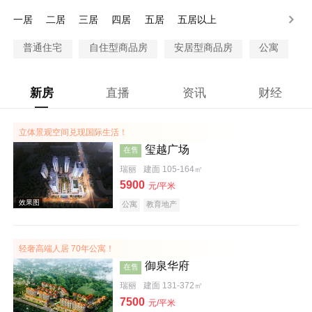
80-100万
100万以上
一居
二居
三居
四居
五居
五居以上
普通住宅
自住型商品房
安居型商品房
公寓
新房
直播
资讯
财经
立体景观空间兑现国际生活！
玺越广场
在售
瑞丽
建面 105-164㎡
5900
元/平米
公寓
教育地产
轻奢高端人居 70年公寓！
御泉华府
在售
瑞丽
建面 131-372㎡
7500
元/平米