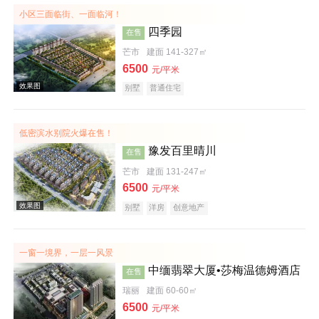
小区三面临街、一面临河！
四季园
在售
芒市
建面 141-327㎡
6500
元/平米
别墅
普通住宅
低密滨水别院火爆在售！
效果图
豫发百里晴川
在售
芒市
建面 131-247㎡
6500
元/平米
别墅
洋房
创意地产
一窗一境界，一层一风景
中缅翡翠大厦•莎梅温德姆酒店
在售
效果图
瑞丽
建面 60-60㎡
6500
元/平米