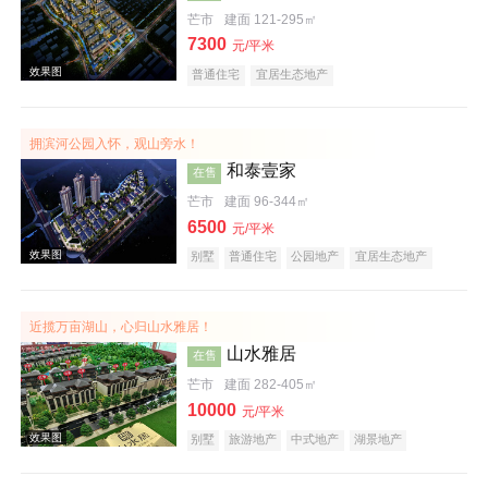
芒市
建面 121-295㎡
7300
效果图
元/平米
普通住宅
宜居生态地产
拥滨河公园入怀，观山旁水！
和泰壹家
在售
芒市
建面 96-344㎡
6500
元/平米
别墅
普通住宅
公园地产
宜居生态地产
效果图
近揽万亩湖山，心归山水雅居！
山水雅居
在售
芒市
建面 282-405㎡
10000
元/平米
别墅
旅游地产
中式地产
湖景地产
效果图