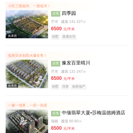
小区三面临街、一面临河！
四季园
在售
芒市
建面 141-327㎡
6500
元/平米
别墅
普通住宅
低密滨水别院火爆在售！
效果图
豫发百里晴川
在售
芒市
建面 131-247㎡
6500
元/平米
别墅
洋房
创意地产
一窗一境界，一层一风景
中缅翡翠大厦•莎梅温德姆酒店
在售
效果图
瑞丽
建面 60-60㎡
6500
元/平米