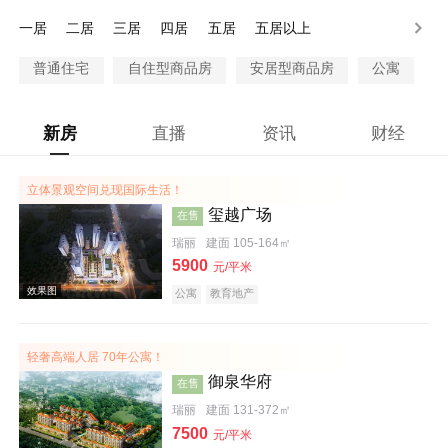
80-100万
100万以上
一居
二居
三居
四居
五居
五居以上
普通住宅
自住型商品房
安居型商品房
公寓
新房
直播
资讯
财经
立体景观空间兑现国际生活！
玺越广场
在售
瑞丽
建面 105-164㎡
5900
元/平米
公寓
教育地产
轻奢高端人居 70年公寓！
御泉华府
在售
瑞丽
建面 131-372㎡
7500
元/平米