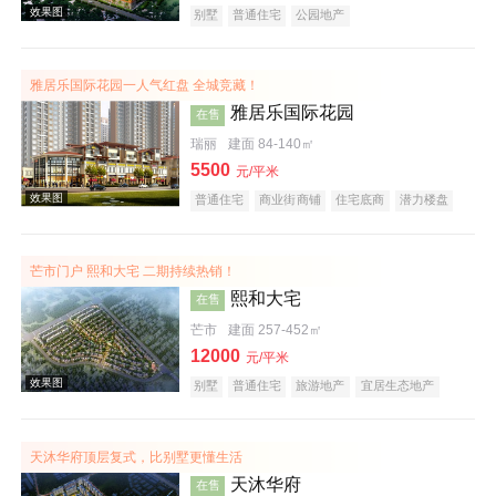
别墅
普通住宅
公园地产
雅居乐国际花园一人气红盘 全城竞藏！
效果图
雅居乐国际花园
在售
瑞丽
建面 84-140㎡
5500
元/平米
普通住宅
商业街商铺
住宅底商
潜力楼盘
旅游地产
宜居生态地产
五证齐全
芒市门户 熙和大宅 二期持续热销！
熙和大宅
在售
效果图
芒市
建面 257-452㎡
12000
元/平米
别墅
普通住宅
旅游地产
宜居生态地产
天沐华府顶层复式，比别墅更懂生活
天沐华府
在售