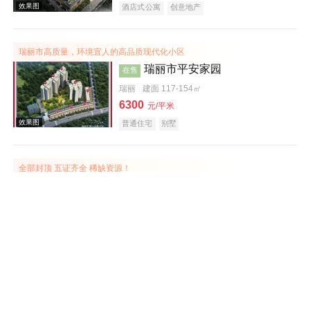
酒店式公寓
创意地产
瑞丽市高质量，环境宜人的高品质现代化小区
瑞丽市平安家园
在售
瑞丽
建面 117-154㎡
6300
元/平米
效果图
普通住宅
别墅
全部封顶 五证齐全 稀缺资源！
湖景小区
在售
瑞丽
建面 86-133㎡
5780
元/平米
别墅
普通住宅
效果图
五证齐全 93-114低密小洋房！
孔雀佳园
在售