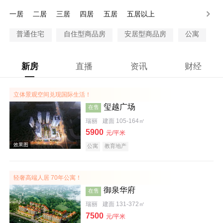
80-100万
100万以上
一居
二居
三居
四居
五居
五居以上
普通住宅
自住型商品房
安居型商品房
公寓
新房
直播
资讯
财经
立体景观空间兑现国际生活！
玺越广场
在售
瑞丽
建面 105-164㎡
5900
元/平米
公寓
教育地产
轻奢高端人居 70年公寓！
御泉华府
在售
瑞丽
建面 131-372㎡
7500
元/平米