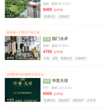
瑞丽
建面 93-115㎡
6000
元/平米
普通住宅
公园地产
效果图
精装修小户型大产权公寓！
国门水岸
在售
瑞丽
建面 47-94㎡
4700
元/平米
公寓
别墅
普通住宅
公园地产
全维配套 举步随享品质生活！
效果图
华普天璟
在售
芒市
建面 123-213㎡
6500
元/平米
普通住宅
创意地产
湖景地产
大平层