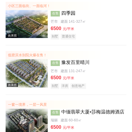
小区三面临街、一面临河！
四季园
在售
芒市
建面 141-327㎡
6500
元/平米
别墅
普通住宅
低密滨水别院火爆在售！
效果图
豫发百里晴川
在售
芒市
建面 131-247㎡
6500
元/平米
别墅
洋房
创意地产
一窗一境界，一层一风景
中缅翡翠大厦•莎梅温德姆酒店
在售
效果图
瑞丽
建面 60-60㎡
6500
元/平米