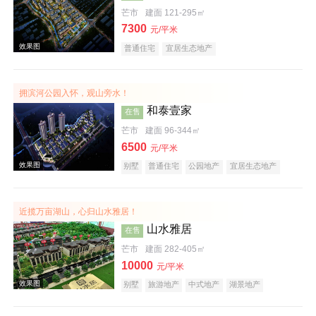
芒市
建面 121-295㎡
7300
效果图
元/平米
普通住宅
宜居生态地产
拥滨河公园入怀，观山旁水！
和泰壹家
在售
芒市
建面 96-344㎡
6500
元/平米
别墅
普通住宅
公园地产
宜居生态地产
效果图
近揽万亩湖山，心归山水雅居！
山水雅居
在售
芒市
建面 282-405㎡
10000
元/平米
别墅
旅游地产
中式地产
湖景地产
效果图