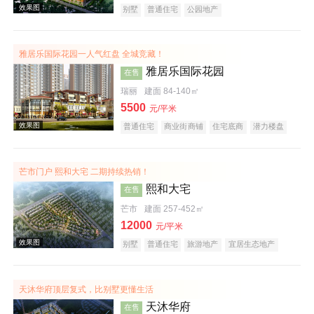
别墅
普通住宅
公园地产
雅居乐国际花园一人气红盘 全城竞藏！
效果图
雅居乐国际花园
在售
瑞丽
建面 84-140㎡
5500
元/平米
普通住宅
商业街商铺
住宅底商
潜力楼盘
旅游地产
宜居生态地产
五证齐全
芒市门户 熙和大宅 二期持续热销！
熙和大宅
在售
效果图
芒市
建面 257-452㎡
12000
元/平米
别墅
普通住宅
旅游地产
宜居生态地产
天沐华府顶层复式，比别墅更懂生活
天沐华府
在售