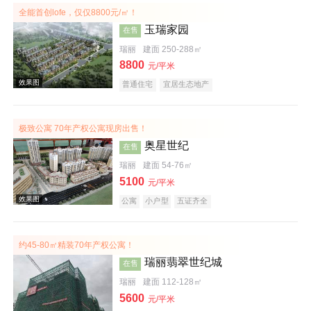
全能首创lofe，仅仅8800元/㎡！
玉瑞家园
在售
效果图
瑞丽
建面 250-288㎡
8800
元/平米
普通住宅
宜居生态地产
极致公寓 70年产权公寓现房出售！
奥星世纪
在售
瑞丽
建面 54-76㎡
5100
元/平米
效果图
公寓
小户型
五证齐全
约45-80㎡精装70年产权公寓！
瑞丽翡翠世纪城
在售
瑞丽
建面 112-128㎡
5600
元/平米