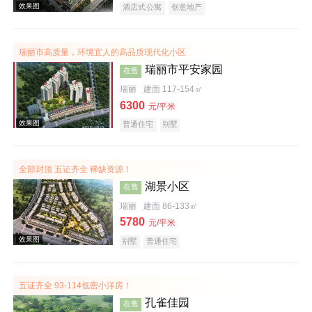
酒店式公寓
创意地产
瑞丽市高质量，环境宜人的高品质现代化小区
瑞丽市平安家园
在售
瑞丽
建面 117-154㎡
6300
元/平米
效果图
普通住宅
别墅
全部封顶 五证齐全 稀缺资源！
湖景小区
在售
瑞丽
建面 86-133㎡
5780
元/平米
别墅
普通住宅
效果图
五证齐全 93-114低密小洋房！
孔雀佳园
在售