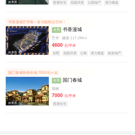
普通住宅
花园洋房
公园地产
潜力楼盘
效果图
宜居生态地产
养老地产
书香漫城芒市唯一多功能商业空间！
书香漫城
在售
芒市
建面 117-294㎡
4600
元/平米
别墅
花园洋房
公寓
潜力楼盘
旅游地产
效果图
国门春城热销全城 7000元/㎡起
国门春城
在售
瑞丽
7000
元/平米
普通住宅
效果图